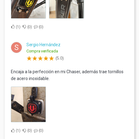
1
0
0
Sergio Hernández
S
Compra verificada
(5.0)
Encaja a la perfección en mi Chaser, además trae tornillos
de acero inoxidable.
1
0
0