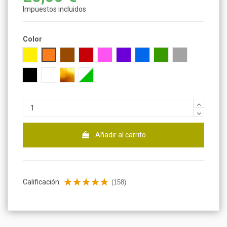
Impuestos incluidos
Color
Amarillo
Naranja
Marrón
Rojo
Rosa
Morado
Azul
Verde
Gris
Negro
Blanco
Dorado
Fluorescente
Añadir al carrito
Calificación:
(158)