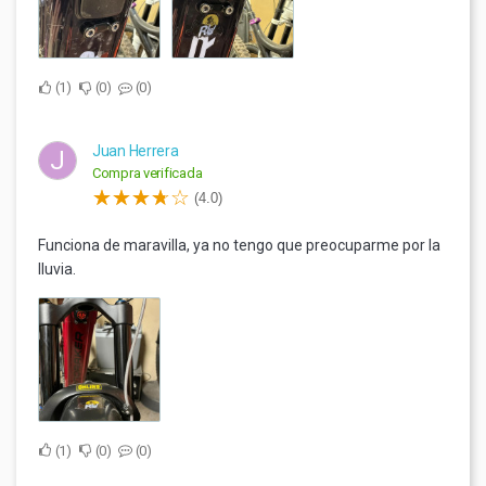
1
0
0
Juan Herrera
J
Compra verificada
(4.0)
Funciona de maravilla, ya no tengo que preocuparme por la
lluvia.
1
0
0