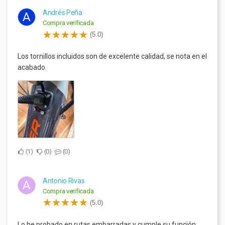
Andrés Peña
A
Compra verificada
(5.0)
Los tornillos incluidos son de excelente calidad, se nota en el
acabado.
1
0
0
Antonio Rivas
A
Compra verificada
(5.0)
Lo he probado en rutas embarradas y cumple su función