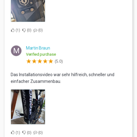
1
0
0
Martin Braun
M
Verified purchase
(5.0)
Das Installationsvideo war sehr hilfreich, schneller und
einfacher Zusammenbau.
1
0
0