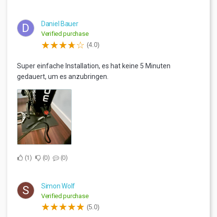
Daniel Bauer
D
Verified purchase
(4.0)
Super einfache Installation, es hat keine 5 Minuten
gedauert, um es anzubringen.
1
0
0
Simon Wolf
S
Verified purchase
(5.0)