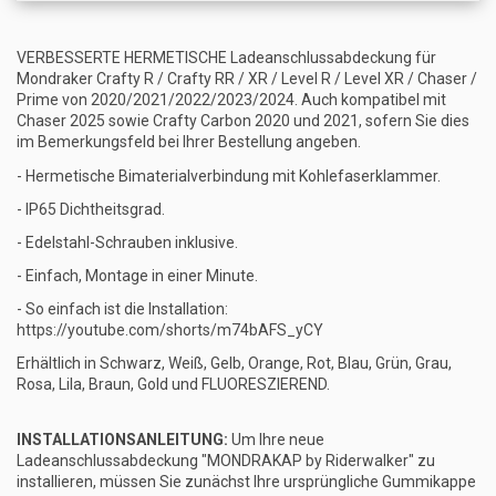
VERBESSERTE HERMETISCHE Ladeanschlussabdeckung für
Mondraker Crafty R / Crafty RR / XR / Level R / Level XR / Chaser /
Prime von 2020/2021/2022/2023/2024. Auch kompatibel mit
Chaser 2025 sowie Crafty Carbon 2020 und 2021, sofern Sie dies
im Bemerkungsfeld bei Ihrer Bestellung angeben.
- Hermetische Bimaterialverbindung mit Kohlefaserklammer.
- IP65 Dichtheitsgrad.
- Edelstahl-Schrauben inklusive.
- Einfach, Montage in einer Minute.
- So einfach ist die Installation:
https://youtube.com/shorts/m74bAFS_yCY
Erhältlich in Schwarz, Weiß, Gelb, Orange, Rot, Blau, Grün, Grau,
Rosa, Lila, Braun, Gold und FLUORESZIEREND.
INSTALLATIONSANLEITUNG:
Um Ihre neue
Ladeanschlussabdeckung "MONDRAKAP by Riderwalker" zu
installieren, müssen Sie zunächst Ihre ursprüngliche Gummikappe