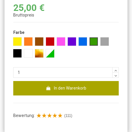
25,00 €
Bruttopreis
Farbe
Gelb
Orange
Braun
Rot
Pink
Lila
Blau
Grün
Grau
Schwarz
Weiß
Gold
Fluoreszierend
In den Warenkorb
Bewertung:
(111)