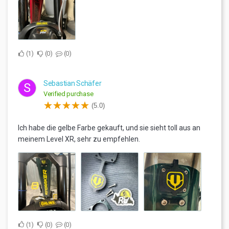
1
0
0
Sebastian Schäfer
S
Verified purchase
(5.0)
Ich habe die gelbe Farbe gekauft, und sie sieht toll aus an
meinem Level XR, sehr zu empfehlen.
1
0
0