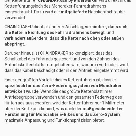
Der Kettenführer
CHAINDRAKER by Riderwalker
wird direkt in das
Kettenführungsloch des Mondraker-Fahrradrahmens
eingeschraubt. Dazu wird die
mitgelieferte
Flachkopfschraube
verwendet.
CHAINDRAKER dient als innerer Anschlag,
verhindert, dass sich
die Kette in Richtung des Fahrradrahmens bewegt
, und
verhindert außerdem, dass die Kette nach oben oder außen
abspringt
.
Darüber hinaus ist CHAINDRAKER so konzipiert, dass das
Schaltkabel des Fahrrads gesichert und von den Zähnen des
Antriebskettenblatts ferngehalten wird, wodurch verhindert wird,
dass das Kabel beschädigt oder in den Antrieb eingeklemmt wird.
Einer der größten Vorteile dieses Kettenführers ist, dass er
spezifisch für das Zero-Federungssystem von Mondraker
entwickelt wurde
. Wenn Sie das größte Kettenblatt Ihrer
Antriebsgruppe verwenden und den gesamten Federweg des
Hinterrads ausschöpfen, wird der Kettenführer nur 1 Millimeter
über der Kette positioniert, was dank der
maßgeschneiderten
Herstellung für Mondraker E-Bikes und das Zero-System
maximale Anpassung und Funktionspräzision bietet.