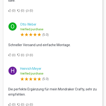
Idee.
0
0
0
Otto Weber
O
Verified purchase
(5.0)
Schneller Versand und einfache Montage.
0
0
0
Heinrich Meyer
H
Verified purchase
(5.0)
Die perfekte Ergänzung für mein Mondraker Crafty, sehr zu
empfehlen.
0
0
0