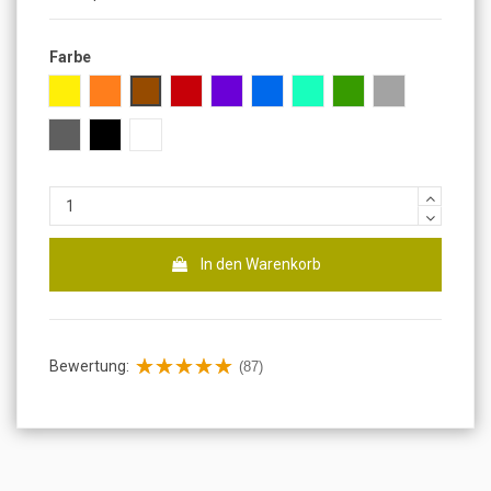
Farbe
Gelb
Orange
Braun
Rot
Lila
Blau
Türkis
Grün
Grau
Dunkelgrau
Schwarz
Weiß
In den Warenkorb
Bewertung:
(87)