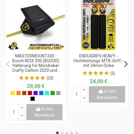
MASTERMOUNT330 -
ENDUGRIPS HEAVY -
Bosch KIOX 330 (BUI330)
Hochleistungs-MTB-Griffe
Halterung für Mondraker
mit 34mm Dicke
Crafty Carbon 2020 und...
(1)
(12)
24,00 €
29,00 €
In den
Warenkorb
In den
Warenkorb