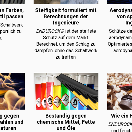
an Farben,
Steifigkeit formuliert mit
Aerodyna
til passen
Berechnungen der
von sp
Ingenieure
In
 Schaltwerk
ENDUROCK®
ist der steifste
Schütze de
portlich zu
Schutz auf dem Markt.
aerodynami
.
Berechnet, um den Schlag zu
Optimiertes
dämpfen, ohne das Schaltwerk
aerodyna
zu treffen.
g gegen
Wie ein 
Beständig gegen
rahlen und
chemische Mittel, Fette
ENDUROC
aturen
und Öle
und feuch