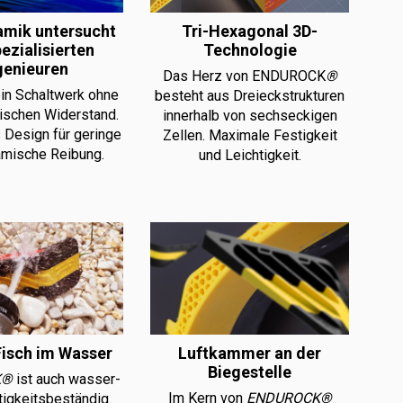
mik untersucht
Tri-Hexagonal 3D-
ezialisierten
Technologie
genieuren
Das Herz von ENDUROCK
®
in Schaltwerk ohne
besteht aus Dreieckstrukturen
schen Widerstand.
innerhalb von sechseckigen
 Design für geringe
Zellen. Maximale Festigkeit
mische Reibung.
und Leichtigkeit.
Fisch im Wasser
Luftkammer an der
Biegestelle
K®
ist auch wasser-
Im Kern von
ENDUROCK®
tigkeitsbeständig.