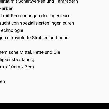
lität mit Schaltwerken und Fahrrädern
Farben
ert mit Berechnungen der Ingenieure
ucht von spezialisierten Ingenieuren
Technologie
n ultraviolette Strahlen und hohe
emische Mittel, Fette und Öle
igkeitsbeständig
m x 10cm x 7cm
ren