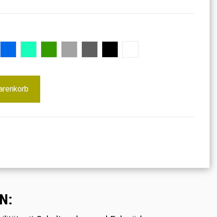
Blau
Türkis
Grün
Grau
Dunkelgrau
Schwarz
Weiß
arenkorb
N: