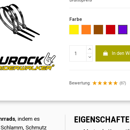
Farbe
Gelb
Orange
Braun
Rot
Lila
In den W
Bewertung:
(87)
EIGENSCHAFTE
hrrads
, indem es
n, Schlamm, Schmutz