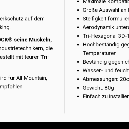
Maximale Kompatibi
Große Auswahl an 
Steifigkeit formuli
werkschutz auf dem
Aerodynamik unters
king.
Tri-Hexagonal 3D-
OCK® seine Muskeln,
Hochbeständig gege
Industrietechnikern, die
Temperaturen
estellt mit teurer
Tri-
Beständig gegen ch
Wasser- und feucht
rd für All Mountain,
Abmessungen: 20c
empfohlen.
Gewicht: 80g
Einfach zu installie