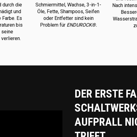
 durch die
Schmiermittel, Wachse, 3-in-1-
Nach intens
hädigt und
Öle, Fette, Shampoos, Seifen
Bessere
e Farbe. Es
oder Entfetter sind kein
Wasserstra
aturen bis
Problem für
ENDUROCK®.
z
 seine
verlieren.
DER ERSTE F
SCHALTWERKS
AUFPRALL NI
TRIFFT