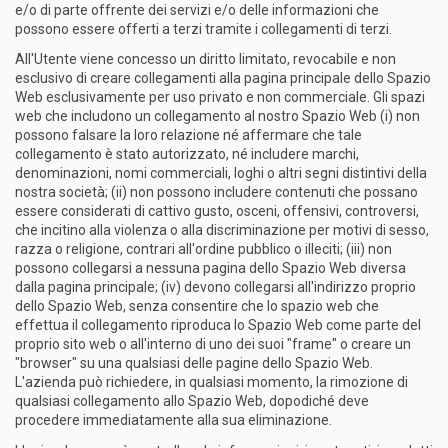
e/o di parte offrente dei servizi e/o delle informazioni che
possono essere offerti a terzi tramite i collegamenti di terzi.
All'Utente viene concesso un diritto limitato, revocabile e non
esclusivo di creare collegamenti alla pagina principale dello Spazio
Web esclusivamente per uso privato e non commerciale. Gli spazi
web che includono un collegamento al nostro Spazio Web (i) non
possono falsare la loro relazione né affermare che tale
collegamento è stato autorizzato, né includere marchi,
denominazioni, nomi commerciali, loghi o altri segni distintivi della
nostra società; (ii) non possono includere contenuti che possano
essere considerati di cattivo gusto, osceni, offensivi, controversi,
che incitino alla violenza o alla discriminazione per motivi di sesso,
razza o religione, contrari all'ordine pubblico o illeciti; (iii) non
possono collegarsi a nessuna pagina dello Spazio Web diversa
dalla pagina principale; (iv) devono collegarsi all'indirizzo proprio
dello Spazio Web, senza consentire che lo spazio web che
effettua il collegamento riproduca lo Spazio Web come parte del
proprio sito web o all'interno di uno dei suoi "frame" o creare un
"browser" su una qualsiasi delle pagine dello Spazio Web.
L'azienda può richiedere, in qualsiasi momento, la rimozione di
qualsiasi collegamento allo Spazio Web, dopodiché deve
procedere immediatamente alla sua eliminazione.