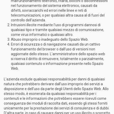
malfunzionamenti telefonici, ritardi, blocchi o disconnessioni
nel funzionamento del sistema elettronico, causati da
difetti, sovraccarichi ed errori nelle linee e reti di
telecomunicazioni, o per qualsiasi altra causa al di fuori del
controllo dell'azienda.
Intrusioni illecite mediante l'uso di programmi dannosi di
qualsiasi tipo e tramite qualsiasi mezzo di comunicazione,
come virus informatici o qualsiasi altro.
Abuso improprio o inadeguato dello Spazio Web.
Errori di sicurezza o di navigazione causati da un cattivo
funzionamento del browser o dall'uso di versioni non
aggiornate dello stesso. L'amministratore dello spazio web
si riserva il diritto di rimuovere, totalmente o parzialmente,
qualsiasi contenuto o informazione presente nello Spazio
Web.
L'azienda esclude qualsiasi responsabilità per danni di qualsiasi
natura che potrebbero derivare dall'uso improprio dei servizi a
disposizione e dell'uso da parte degli Utenti dello Spazio Web. Allo
stesso modo, è esonerata da qualsiasi responsabilità per i
contenuti e le informazioni che potrebbero essere ricevuti come
conseguenza dei moduli di raccolta dati, essendo gli stessi forniti
unicamente per la prestazione dei servizi di consulenza e di dubbi.
D'altra parte, in caso di causare danni per un uso illecito o scorretto