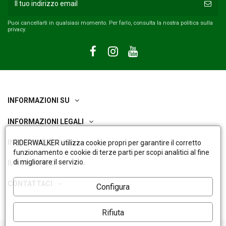
Puoi cancellarti in qualsiasi momento. Per farlo, consulta la nostra politica sulla
privacy.
INFORMAZIONI SU
INFORMAZIONI LEGALI
INFORMAZIONI UTILI
RIDERWALKER utilizza cookie propri per garantire il corretto
funzionamento e cookie di terze parti per scopi analitici al fine
di migliorare il servizio.
IL MIO CONTO
CONTATTACI
Configura
Rifiuta