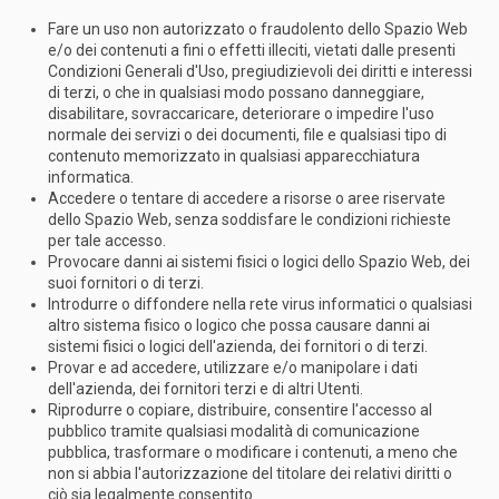
Fare un uso non autorizzato o fraudolento dello Spazio Web
e/o dei contenuti a fini o effetti illeciti, vietati dalle presenti
Condizioni Generali d'Uso, pregiudizievoli dei diritti e interessi
di terzi, o che in qualsiasi modo possano danneggiare,
disabilitare, sovraccaricare, deteriorare o impedire l'uso
normale dei servizi o dei documenti, file e qualsiasi tipo di
contenuto memorizzato in qualsiasi apparecchiatura
informatica.
Accedere o tentare di accedere a risorse o aree riservate
dello Spazio Web, senza soddisfare le condizioni richieste
per tale accesso.
Provocare danni ai sistemi fisici o logici dello Spazio Web, dei
suoi fornitori o di terzi.
Introdurre o diffondere nella rete virus informatici o qualsiasi
altro sistema fisico o logico che possa causare danni ai
sistemi fisici o logici dell'azienda, dei fornitori o di terzi.
Provar e ad accedere, utilizzare e/o manipolare i dati
dell'azienda, dei fornitori terzi e di altri Utenti.
Riprodurre o copiare, distribuire, consentire l'accesso al
pubblico tramite qualsiasi modalità di comunicazione
pubblica, trasformare o modificare i contenuti, a meno che
non si abbia l'autorizzazione del titolare dei relativi diritti o
ciò sia legalmente consentito.