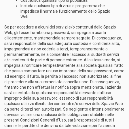
Costituisca qualsiasi tipo di pubblicità.
Includa qualsiasi tipo di virus o programma che
impedisca il normale funzionamento dello Spazio
Web.
Se per accedere a alcuni dei servizi e/o contenuti dello Spazio
Web, gli fosse fornita una password, si impegna a usarla
diligentemente, mantenendola sempre segreta. Di conseguenza,
sarà responsabile della sua adeguata custodia e confidenzialità,
impegnandosi a non cederla a terzi, temporaneamente o
permanentemente, né a consentire l'accesso ai suddetti servizi
e/o contenuti da parte di persone estranee. Allo stesso modo, si
impegna a notificare tempestivamente alla società qualsiasi fatto
che possa comportare un uso improprio della sua password, come
ad esempio, il furto, la perdita o l'accesso non autorizzato, al fine
di procedere alla sua immediata cancellazione. Di conseguenza,
fintanto che non effettua la notifica sopra menzionata, l'azienda
sarà esentata da qualsiasi responsabilità derivante dall'uso
improprio della sua password, essendo di sua responsabilità
qualsiasi utilizzo illecito dei contenuti e/o servizi dello Spazio Web
da parte di terzi non autorizzati. Se negligente o intenzionalmente
dovesse violare una qualsiasi delle obbligazioni stabilite nelle
presenti Condizioni Generali d'Uso, sarà responsabile di tutti i
danni e le perdite che derivino da tale violazione per l'azienda.