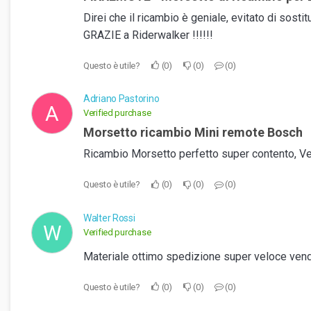
Direi che il ricambio è geniale, evitato di sost
GRAZIE a Riderwalker !!!!!!
Questo è utile?
0
0
0
Adriano Pastorino
A
Verified purchase
Morsetto ricambio Mini remote Bosch
Ricambio Morsetto perfetto super contento, Vel
Questo è utile?
0
0
0
Walter Rossi
W
Verified purchase
Materiale ottimo spedizione super veloce ven
Questo è utile?
0
0
0