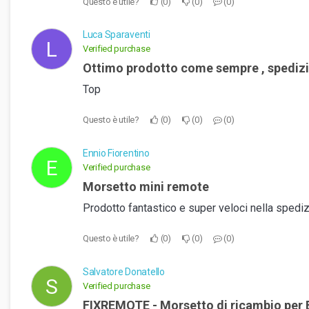
Questo è utile?
0
0
0
Luca Sparaventi
L
Verified purchase
Ottimo prodotto come sempre , spediz
Top
Questo è utile?
0
0
0
Ennio Fiorentino
E
Verified purchase
Morsetto mini remote
Prodotto fantastico e super veloci nella spedizi
Questo è utile?
0
0
0
Salvatore Donatello
S
Verified purchase
FIXREMOTE - Morsetto di ricambio pe