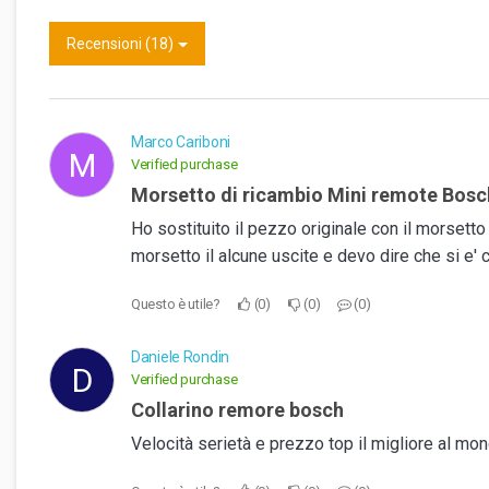
Recensioni (18)
Marco Cariboni
M
Verified purchase
morsetto di ricambio Mini remote Bosc
Ho sostituito il pezzo originale con il morsetto
morsetto il alcune uscite e devo dire che si e'
Questo è utile?
0
0
0
Daniele Rondin
D
Verified purchase
Collarino remore bosch
Velocità serietà e prezzo top il migliore al mo