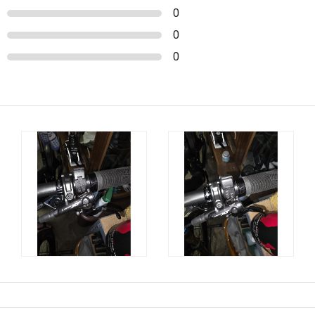
0
0
0