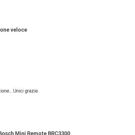
ione veloce
one... Unici grazie
r Bosch Mini Remote BRC3300