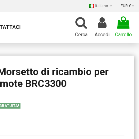
Italiano
EUR €
TATTACI
Cerca
Accedi
Carrello
orsetto di ricambio per
emote BRC3300
 GRATUITA!