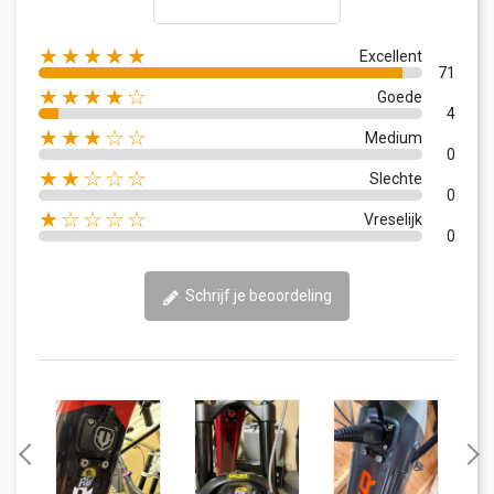
★★★★★
Excellent
71
★★★★☆
Goede
4
★★★☆☆
Medium
0
★★☆☆☆
Slechte
0
★☆☆☆☆
Vreselijk
0
Schrijf je beoordeling