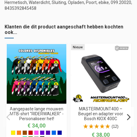
Hermetisch, Waterdicht, Sluiting, Opladen, Poort, ebike, 099.20020,
8435392845458
Klanten die dit product aangeschaft hebben kochten
ook...
Nieuw
Aangepaste lange mouwen
MASTERMOUNT400 –
MTB-shirt "RIDERWALKER" -
Beugel en adapter voor
Personaliseer het!
Bosch KIOX 400C
€ 34,00
(12)
€ 38,00