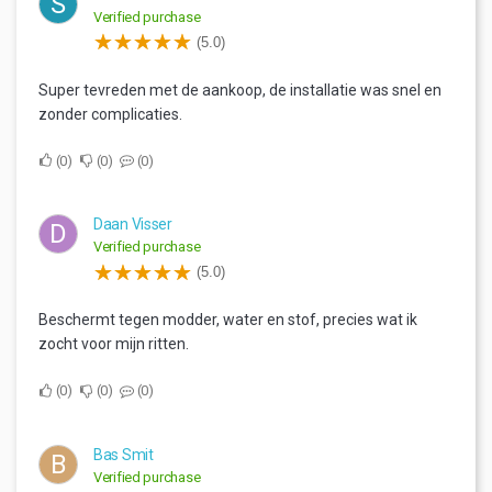
S
Verified purchase
(5.0)
Super tevreden met de aankoop, de installatie was snel en
zonder complicaties.
0
0
0
Daan Visser
D
Verified purchase
(5.0)
Beschermt tegen modder, water en stof, precies wat ik
zocht voor mijn ritten.
0
0
0
Bas Smit
B
Verified purchase