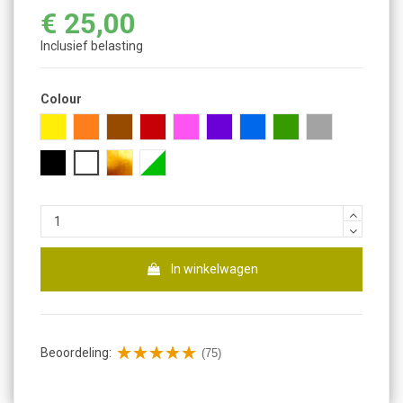
€ 25,00
Inclusief belasting
Colour
Geel
Oranje
Bruin
Rood
Roze
Paars
Blauw
Groen
Gray
Zwart
Wit
Goud
Fluorescerend
In winkelwagen
Beoordeling:
(75)