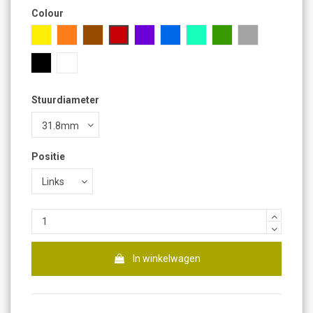
Colour
Geel
Oranje
Bruin
Rood
Paars
Blauw
Turkoois
Groen
Gray
Zwart
Wit
Stuurdiameter
Positie
In winkelwagen