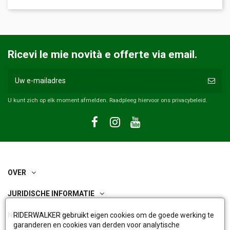
Ricevi le mie novità e offerte via email.
U kunt zich op elk moment afmelden. Raadpleeg hiervoor ons privacybeleid.
OVER
JURIDISCHE INFORMATIE
NUTTIGE INFORMATIE
RIDERWALKER gebruikt eigen cookies om de goede werking te
garanderen en cookies van derden voor analytische