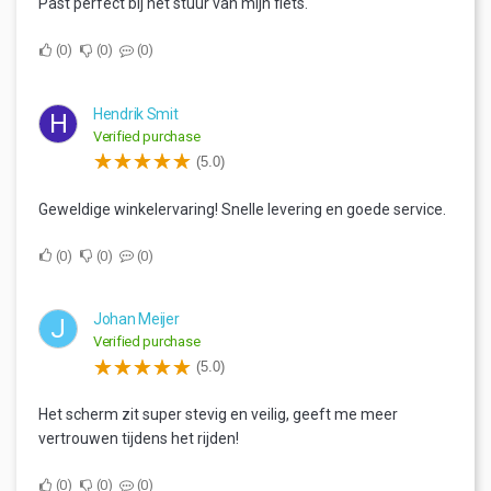
Past perfect bij het stuur van mijn fiets.
0
0
0
Hendrik Smit
H
Verified purchase
(5.0)
Geweldige winkelervaring! Snelle levering en goede service.
0
0
0
Johan Meijer
J
Verified purchase
(5.0)
Het scherm zit super stevig en veilig, geeft me meer
vertrouwen tijdens het rijden!
0
0
0