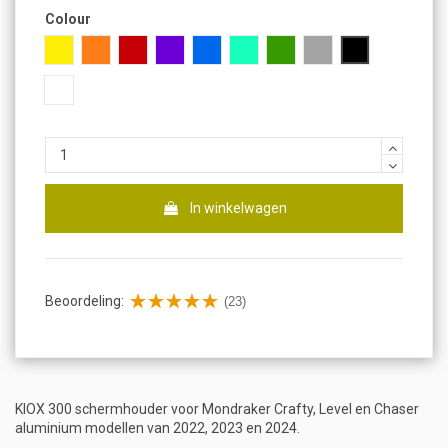
Colour
Geel
Oranje
Rood
Paars
Blauw
Turkoois
Groen
Gray
Zwart
Wit
In winkelwagen
Beoordeling:
(23)
KIOX 300 schermhouder voor Mondraker Crafty, Level en Chaser
aluminium modellen van 2022, 2023 en 2024.