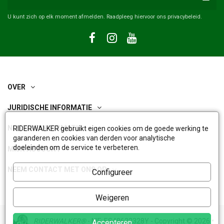
U kunt zich op elk moment afmelden. Raadpleeg hiervoor ons privacybeleid.
OVER
JURIDISCHE INFORMATIE
NUTTIGE INFORMATIE
RIDERWALKER gebruikt eigen cookies om de goede werking te
garanderen en cookies van derden voor analytische
doeleinden om de service te verbeteren.
MIJN ACCOUNT
NEEM CONTACT MET ONS OP
Configureer
Weigeren
RIDERWALKER®
- NIF: ES48622328Y - Copyright © 2026
•
Accepteren