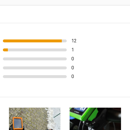
12
1
0
0
0