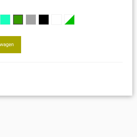
uw
Turkoois
Groen
Gray
Zwart
Wit
Fluorescerend
lwagen