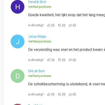
Hendrik Smit
H
Verified purchase
Goede kwaliteit, het lijkt erop dat het lang mee
Is dit nuttig?
0
0
0
Johan Meijer
J
Verified purchase
De verzending was snel en het product kwam in
Is dit nuttig?
0
0
0
Dirk de Boer
D
Verified purchase
De schokbescherming is uitstekend, ik voel me v
Is dit nuttig?
0
0
0