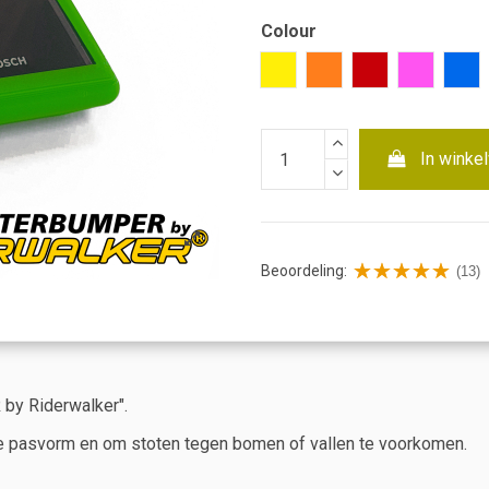
Colour
Geel
Oranje
Rood
Roze
Bla
In winke
Beoordeling:
(13)
y Riderwalker".
e pasvorm en om stoten tegen bomen of vallen te voorkomen.