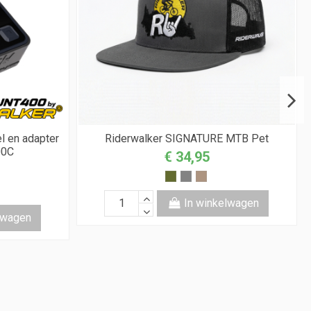
en adapter
Riderwalker SIGNATURE MTB Pet
00C
€ 34,95
In winkelwagen
lwagen