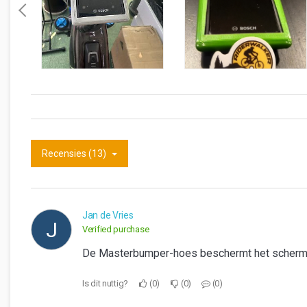
Recensies (13)
Jan de Vries
J
Verified purchase
De Masterbumper-hoes beschermt het scherm v
Is dit nuttig?
0
0
0