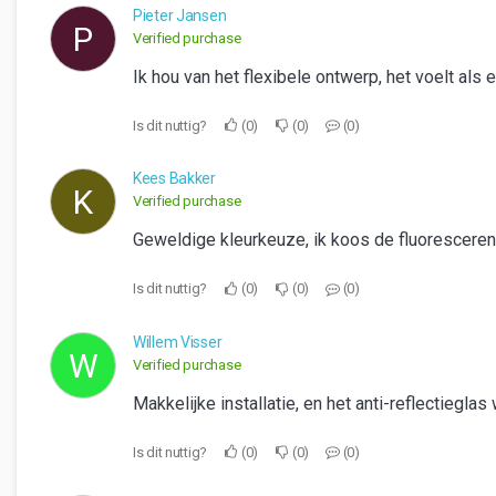
Pieter Jansen
P
Verified purchase
Ik hou van het flexibele ontwerp, het voelt al
Is dit nuttig?
0
0
0
Kees Bakker
K
Verified purchase
Geweldige kleurkeuze, ik koos de fluorescerend
Is dit nuttig?
0
0
0
Willem Visser
W
Verified purchase
Makkelijke installatie, en het anti-reflectieglas
Is dit nuttig?
0
0
0