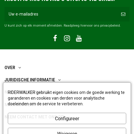
U kunt zich op elk moment afmelden. Raadpleeg hiervoor ons privacybeleid.
OVER
JURIDISCHE INFORMATIE
NUTTIGE INFORMATIE
RIDERWALKER gebruikt eigen cookies om de goede werking te
garanderen en cookies van derden voor analytische
doeleinden om de service te verbeteren.
MIJN ACCOUNT
NEEM CONTACT MET ONS OP
Configureer
Weigeren