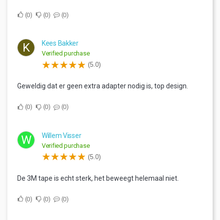
0
0
0
Kees Bakker
K
Verified purchase
(5.0)
Geweldig dat er geen extra adapter nodig is, top design.
0
0
0
Willem Visser
W
Verified purchase
(5.0)
De 3M tape is echt sterk, het beweegt helemaal niet.
0
0
0