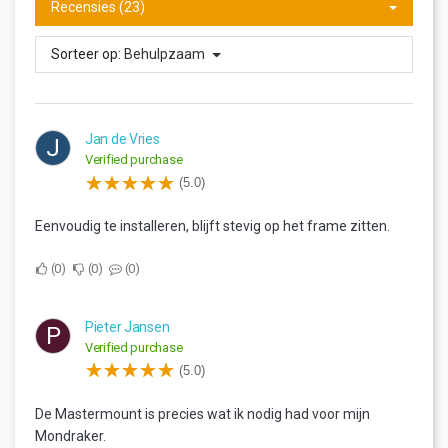
Recensies (23)
Sorteer op:
Behulpzaam
Jan de Vries
J
Verified purchase
(5.0)
Eenvoudig te installeren, blijft stevig op het frame zitten.
0
0
0
Pieter Jansen
P
Verified purchase
(5.0)
De Mastermount is precies wat ik nodig had voor mijn
Mondraker.