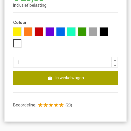
Inclusief belasting
Colour
Geel
Oranje
Rood
Paars
Blauw
Turkoois
Groen
Gray
Zwart
Wit
In winkelwagen
Beoordeling:
(23)