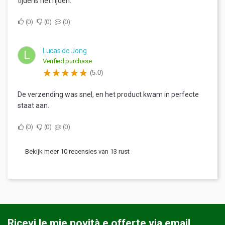
tijdens het rijden.
0
0
0
Lucas de Jong
L
Verified purchase
(5.0)
De verzending was snel, en het product kwam in perfecte
staat aan.
0
0
0
Bekijk meer 10 recensies van 13 rust
Ricevi le mie novità e offerte via email.