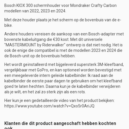
Bosch KIOX 300 schermhouder voor Mondraker Crafty Carbon
modellen van 2022, 2023 en 2024.
Met deze houder plaats je het scherm op de bovenbuis van de e-
bike.
Andere houders vereisen de aankoop van een Bosch-adapter met
bovenste kabeluitgang die €30 kost. Met dit universele
"MASTERMOUNT by Riderwalker" ontwerp is dat niet nodig. Het is
ook de enige die compatibel is met de modellen 2023 en 2024 die
de Bosch-unit op de bovenbuis hebben.
Het wordt geïnstalleerd met bijgeleverd supersterk 3M-kleefband,
vergelijkbaar met GoPro, en kan optioneel worden bevestigd met
een meegeleverde intern geleide kabelbinder. Ik raad aan de
kabelbinder de eerste paar dagen te gebruiken om het kleefband
goed te laten hechten. Daarna kun je de kabelbinder verwijderen
als je wilt, en het zal zo sterk zijn als een rots.
Hier kun je een gedetailleerde video van het product bekijken:
https://www.youtube.com/watch?v=Qxo5r0AriJQ
Klanten die dit product aangeschaft hebben kochten
ook...