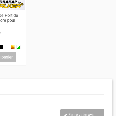
e Port de
oré pour
)
u panier
Écrire votre avis