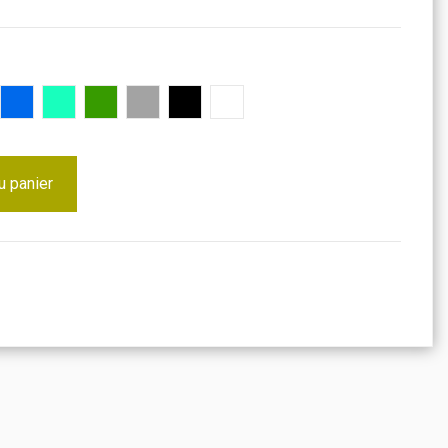
let
Bleu
Turquoise
Vert
Gris
Noir
Blanc
u panier