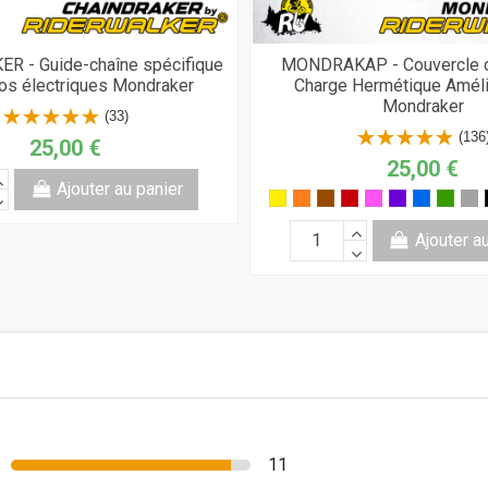
R - Guide-chaîne spécifique
MONDRAKAP - Couvercle d
los électriques Mondraker
Charge Hermétique Améli
Mondraker
(33)
(136
25,00 €
25,00 €
Ajouter au panier
Ajouter a
11