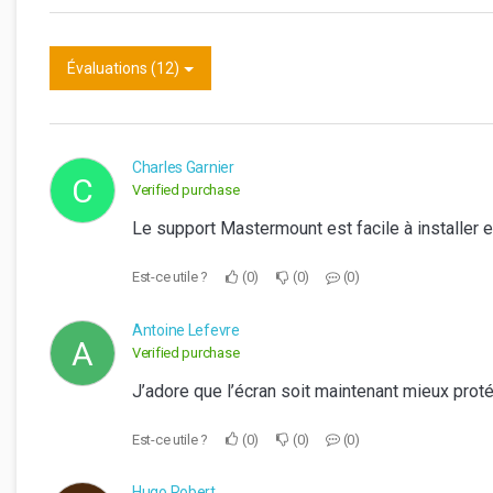
Évaluations (12)
Charles Garnier
C
Verified purchase
Le support Mastermount est facile à installer 
Est-ce utile ?
0
0
0
Antoine Lefevre
A
Verified purchase
J’adore que l’écran soit maintenant mieux proté
Est-ce utile ?
0
0
0
Hugo Robert