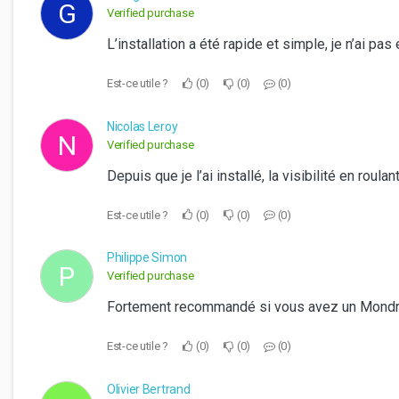
G
Verified purchase
L’installation a été rapide et simple, je n’ai pa
Est-ce utile ?
0
0
0
Nicolas Leroy
N
Verified purchase
Depuis que je l’ai installé, la visibilité en rou
Est-ce utile ?
0
0
0
Philippe Simon
P
Verified purchase
Fortement recommandé si vous avez un Mondrake
Est-ce utile ?
0
0
0
Olivier Bertrand