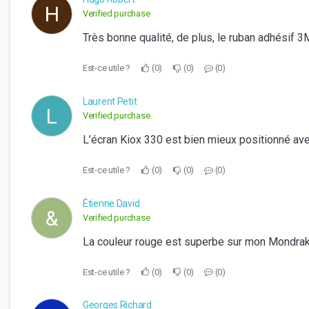
H
Verified purchase
Très bonne qualité, de plus, le ruban adhésif 3
Est-ce utile ?
0
0
0
Laurent Petit
L
Verified purchase
L’écran Kiox 330 est bien mieux positionné ave
Est-ce utile ?
0
0
0
Étienne David
&
Verified purchase
La couleur rouge est superbe sur mon Mondrake
Est-ce utile ?
0
0
0
Georges Richard