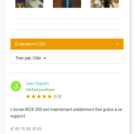
Évaluations (92)
Trier par:
Utile
Jean Dupont
J
Verified purchase
(5.0)
L'écran KIOX 300 est maintenant solidement fixé grâce à ce
support
0
0
0