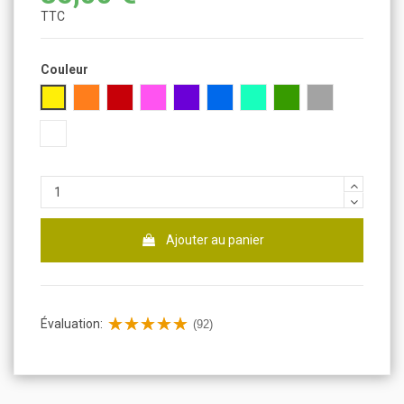
TTC
Couleur
Jaune
Orange
Rouge
Rose
Violet
Bleu
Turquoise
Vert
Gris
Blanc
Ajouter au panier
Évaluation:
(92)