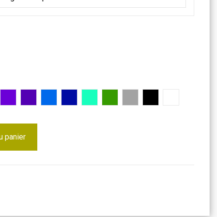
se
Violet
Lilas
Bleu
Bleu foncé
Turquoise
Vert
Gris
Noir
Blanc
u panier