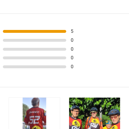
5
0
0
0
0