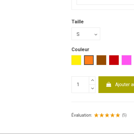
Taille
Couleur
Jaune
Orange
Marron
Rouge
Ro
Ajouter a
Évaluation:
(5)