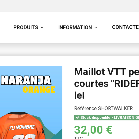
CONTACTE
PRODUITS
INFORMATION
Maillot VTT p
courtes "RIDE
le!
Référence
SHORTWALKER
Stock disponible - LIVRAISON G
32,00 €
TTC