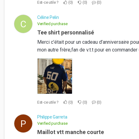
Est-ce utile ?
0
0
0
Céline Pelin
C
Verified purchase
Tee shirt personnalisé
Merci c’était pour un cadeau d’anniversaire pour
mon autre frère,fan de v.t.t pour en commander 
Est-ce utile ?
0
0
0
Philippe Garreta
P
Verified purchase
Maillot vtt manche courte