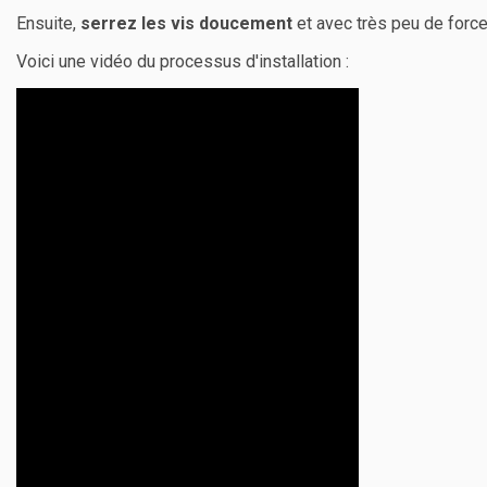
Ensuite,
serrez les vis doucement
et avec très peu de force,
Voici une vidéo du processus d'installation :