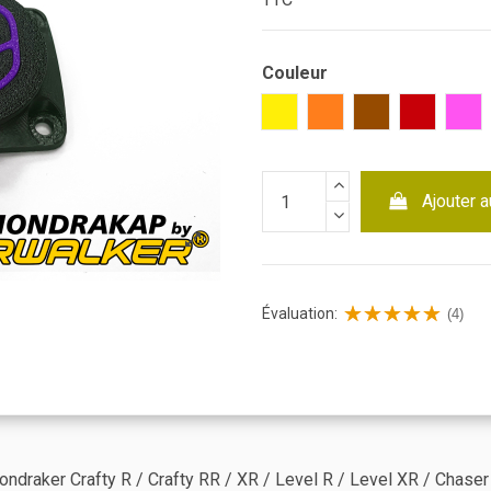
Couleur
Jaune
Orange
Marron
Rouge
Ro
Ajouter a
Évaluation:
(4)
raker Crafty R / Crafty RR / XR / Level R / Level XR / Chas