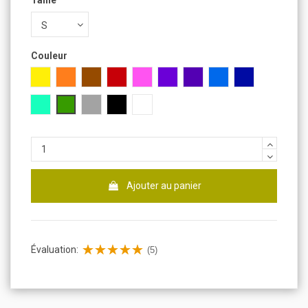
Taille
Couleur
Jaune
Orange
Marron
Rouge
Rose
Violet
Lilas
Bleu
Bleu foncé
Turquoise
Vert
Gris
Noir
Blanc
Ajouter au panier
Évaluation:
(5)