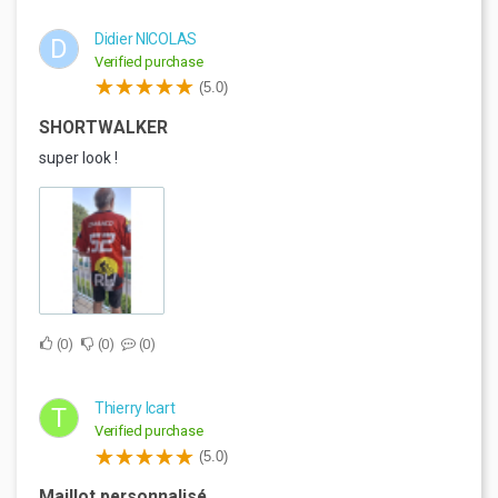
Didier NICOLAS
D
Verified purchase
(5.0)
SHORTWALKER
super look !
0
0
0
Thierry Icart
T
Verified purchase
(5.0)
Maillot personnalisé