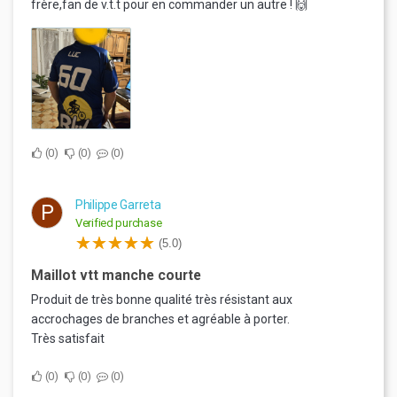
frère,fan de v.t.t pour en commander un autre ! 🙌
0
0
0
Philippe Garreta
P
Verified purchase
(5.0)
Maillot vtt manche courte
Produit de très bonne qualité très résistant aux
accrochages de branches et agréable à porter.
Très satisfait
0
0
0