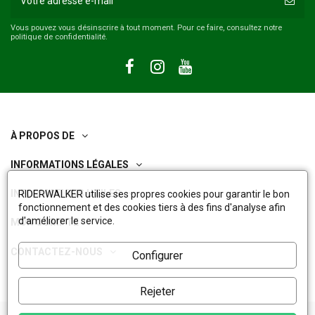
Vous pouvez vous désinscrire à tout moment. Pour ce faire, consultez notre
politique de confidentialité.
À PROPOS DE
INFORMATIONS LÉGALES
INFORMATIONS UTILES
RIDERWALKER utilise ses propres cookies pour garantir le bon
fonctionnement et des cookies tiers à des fins d'analyse afin
d'améliorer le service.
MON COMPTE
CONTACTEZ-NOUS
Configurer
Rejeter